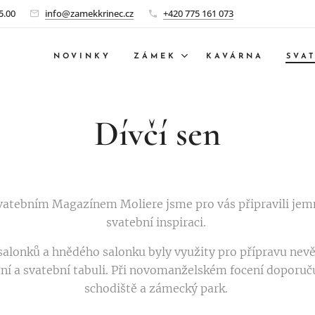
5.00
info@zamekkrinec.cz
+420 775 161 073
NOVINKY
ZÁMEK
KAVÁRNA
SVA
Dívčí sen
Svatebním Magazínem Moliere jsme pro vás připravili je
svatební inspiraci.
alonků a hnědého salonku byly využity pro přípravu nevěs
í a svatební tabuli. Při novomanželském focení doporuču
schodiště a zámecký park.