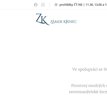
prohlídky ČT-NE | 11.30, 13.00 a 1
Ve spolupráci se 
Prostory modrých s
novomanželské focen