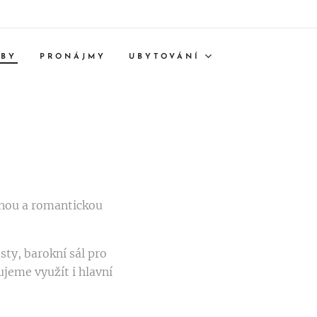
TBY
PRONÁJMY
UBYTOVÁNÍ
mnou a romantickou
ty, barokní sál pro
jeme využít i hlavní