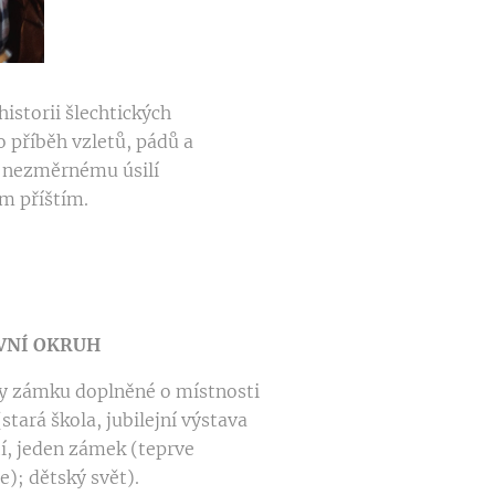
istorii šlechtických
o příběh vzletů, pádů a
y nezměrnému úsilí
ím příštím.
VNÍ
OKRUH
ry zámku doplněné o místnosti
stará škola, jubilejní výstava
etí, jeden zámek (teprve
); dětský svět).