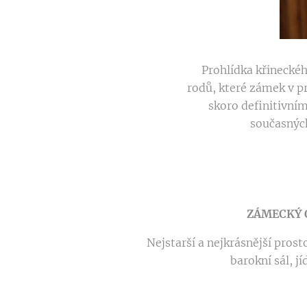
Prohlídka křineckéh
rodů, které zámek v pr
skoro definitivní
současných
ZÁMECKÝ
Nejstarší a nejkrásnější pro
barokní sál, jí