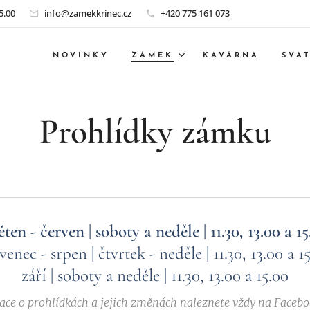
5.00
info@zamekkrinec.cz
+420 775 161 073
NOVINKY
ZÁMEK
KAVÁRNA
SVA
Prohlídky zámku
ěten - červen
| soboty a neděle | 11.30, 13.00 a 1
venec - srpen | čtvrtek - neděle |
11.30, 13.00 a 1
září | soboty a neděle | 11.30, 13.00 a 15.00
ace o prohlídkách a jejich změnách naleznete vždy na Faceb