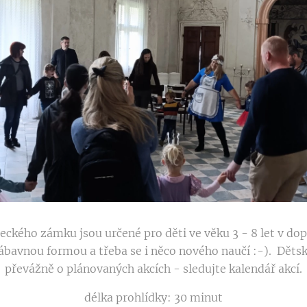
eckého zámku jsou určené pro děti ve věku 3 - 8 let v dop
avnou formou a třeba se i něco nového naučí :-). Dětsk
převážně o plánovaných akcích - sledujte kalendář akcí.
délka prohlídky: 30 minut