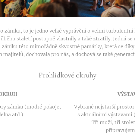
o zámku, to je jedno velké vyprávění o velmi turbulentní h
ůběhu staletí postupně vlastnily a také ztratily. Jedná se 
m zániku této mimořádně skvostné památky, která se dík
 majitelů, dochovala pro nás, a dochová se také generac
Prohlídkové okruhy
 OKRUH
VÝSTA
story zámku (modré pokoje,
Vybrané nejstarší prosto
delna atd.).
s aktuálními výstavami (
Tři muži, tři stol
připravujeme