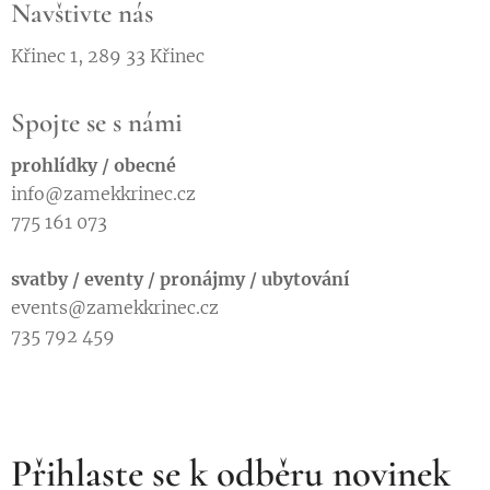
Navštivte nás
Křinec 1, 289 33 Křinec
Spojte se s námi
prohlídky / obecné
info@zamekkrinec.cz
775 161 073
svatby / eventy / pronájmy / ubytování
events@zamekkrinec.cz
735 792 459
Přihlaste se k odběru novinek