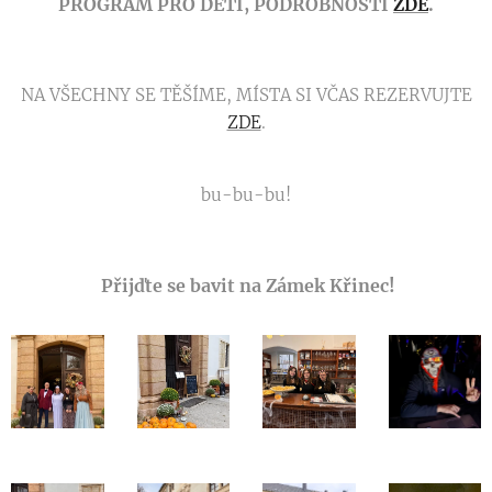
PROGRAM PRO DĚTI, PODROBNOSTI
ZDE
.
NA VŠECHNY SE TĚŠÍME, MÍSTA SI VČAS REZERVUJTE
ZDE
.
bu-bu-bu!
Přijďte se bavit na Zámek Křinec!