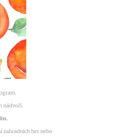
program.
m nádvoří.
din.
í zahradních her nebo