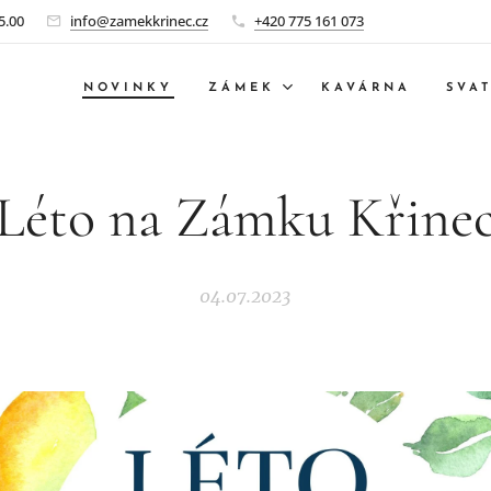
5.00
info@zamekkrinec.cz
+420 775 161 073
NOVINKY
ZÁMEK
KAVÁRNA
SVA
Léto na Zámku Křine
04.07.2023