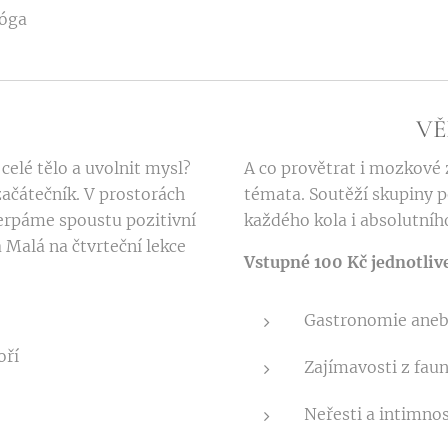
jóga
VĚ
celé tělo a uvolnit mysl?
A co provětrat i mozkové z
 začátečník. V prostorách
témata. Soutěží skupiny p
erpáme spoustu pozitivní
každého kola i absolutníh
 Malá na čtvrteční lekce
Vstupné 100 Kč jednotliv
Gastronomie aneb 
oří
Zajímavosti z faun
Neřesti a intimnos