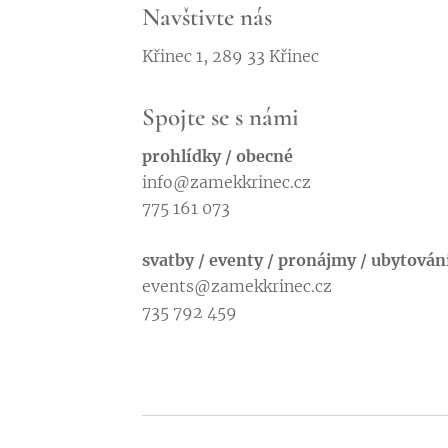
Navštivte nás
Křinec 1, 289 33 Křinec
Spojte se s námi
prohlídky / obecné
info@zamekkrinec.cz
775 161 073
svatby / eventy / pronájmy / ubytován
events@zamekkrinec.cz
735 792 459