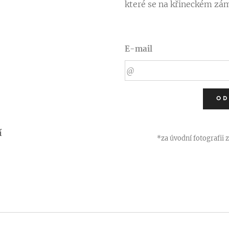
které se na křineckém zá
E-mail
OD
í
*za úvodní fotografii