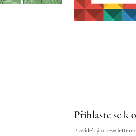
Přihlaste se k
Pravidelným newsletterem