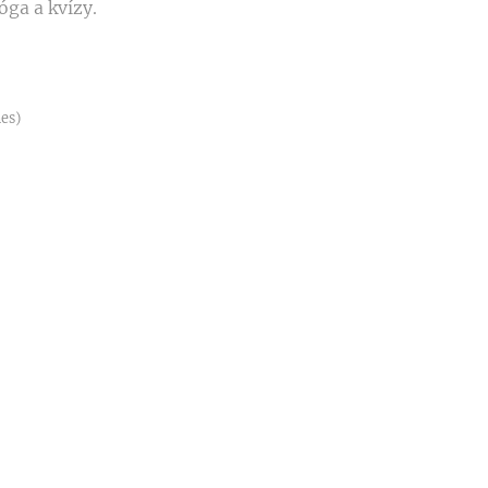
óga a kvízy.
nes)