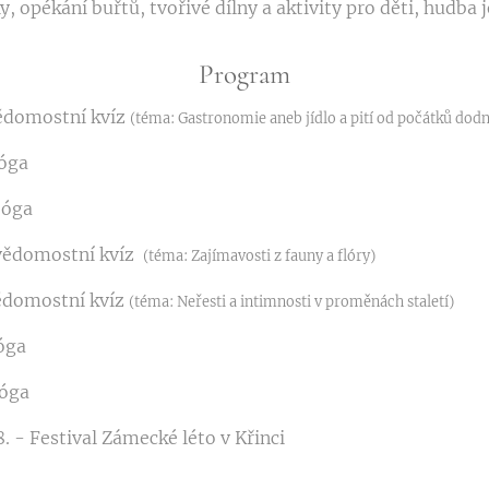
, opékání buřtů, tvořivé dílny a aktivity pro děti, hudba j
Program
vědomostní kvíz
(téma: Gastronomie aneb jídlo a pití od počátků dod
jóga
jóga
 vědomostní kvíz
(téma: Zajímavosti z fauny a flóry)
vědomostní kvíz
(téma: Neřesti a intimnosti v proměnách staletí)
jóga
jóga
8. - Festival Zámecké léto v Křinci