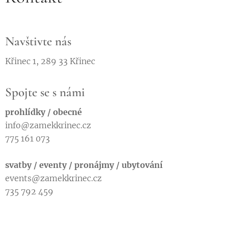
Navštivte nás
Křinec 1, 289 33 Křinec
Spojte se s námi
prohlídky / obecné
info@zamekkrinec.cz
775 161 073
svatby / eventy / pronájmy / ubytování
events@zamekkrinec.cz
735 792 459