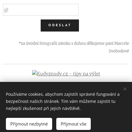
ODESLAT
*za úvodní fotografii zámku s duhou děkujeme paní Marcele
Svobodové
Používáme cookies, abychom zajistili správné fungování a
bezpečnost našich stránek. Tím vám můžeme zajistit tu
nejlepší zkušenost při jejich návštěvě.
Zámek Křinec - Váš rodinný zámek
Provozovatel: Harbuco s.r.o. (IČ: 25085611)
Přijmout nezbytné
Přijmout vše
Všechna práva vyhrazena @2022
Cookies