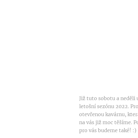
Již tuto sobotu a neděl
letošní sezónu 2022. Pr
otevřenou kavárnu, která
na vás již moc těšíme. P
pro vás budeme také! :)