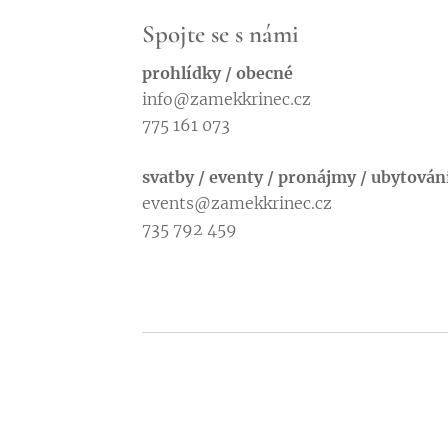
Spojte se s námi
prohlídky / obecné
info@zamekkrinec.cz
775 161 073
svatby / eventy / pronájmy / ubytován
events@zamekkrinec.cz
735 792 459