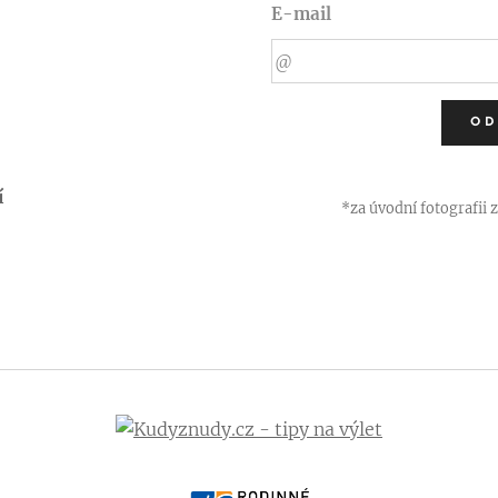
E-mail
OD
í
*za úvodní fotografii