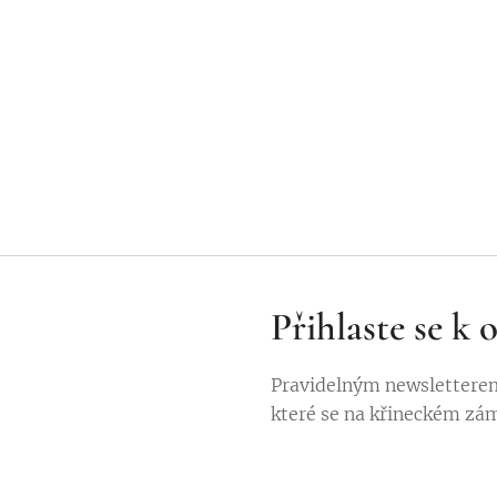
Přihlaste se k
Pravidelným newsletterem
které se na křineckém zá