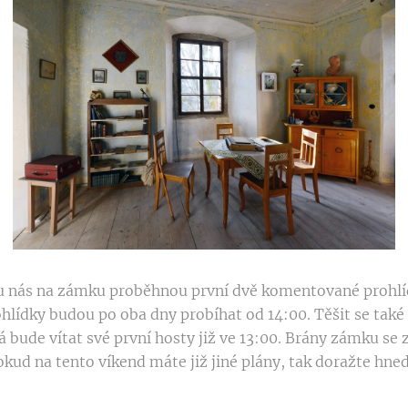
i u nás na zámku proběhnou první dvě komentované prohlíd
ohlídky budou po oba dny probíhat od 14:00. Těšit se tak
 bude vítat své první hosty již ve 13:00. Brány zámku se 
okud na tento víkend máte již jiné plány, tak doražte hned 