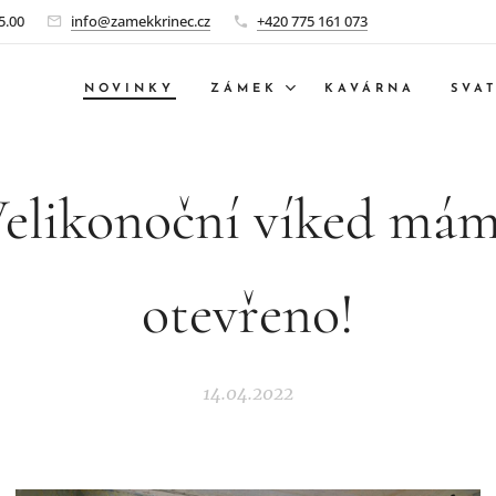
5.00
info@zamekkrinec.cz
+420 775 161 073
NOVINKY
ZÁMEK
KAVÁRNA
SVA
elikonoční víked má
otevřeno!
14.04.2022