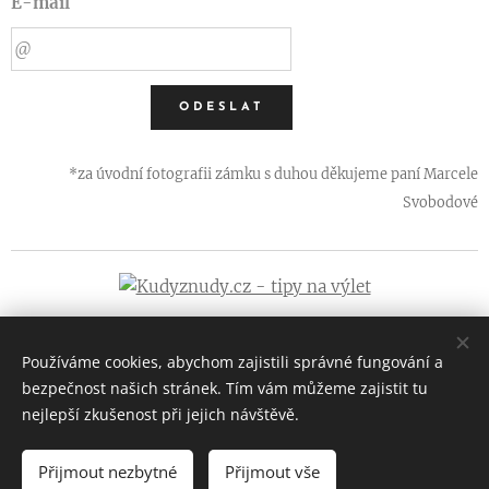
E-mail
ODESLAT
*za úvodní fotografii zámku s duhou děkujeme paní Marcele
Svobodové
Používáme cookies, abychom zajistili správné fungování a
bezpečnost našich stránek. Tím vám můžeme zajistit tu
nejlepší zkušenost při jejich návštěvě.
Zámek Křinec - Váš rodinný zámek
Provozovatel: Harbuco s.r.o. (IČ: 25085611)
Přijmout nezbytné
Přijmout vše