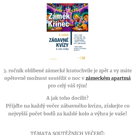
3. ročník oblíbené zámecké kratochvíle je zpět a vy máte
opětovně možnost soutěžit o noc v
zámeckém apartmá
pro celý váš tým!
A jak toho docílit?
Přijďte na každý večer zábavného kvízu, získejte co
nejvyšší počet bodů za každé kolo a výhra je vaše!
TÉMATA SOUTĚŽNÍCH VEČERŮ: