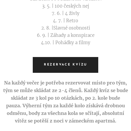
3. 5. | 100 českých nej
7. 6. | 4 živly
4. 7. | Retro
2. 8. |Slavné osobnosti
6. 9. | Záhady a konspirace
4.10. | Pohádky a filmy
REZERVACE KVÍZU
Na každý večer je potřeba rezervovat místo pro tým,
tým se může skládat ze 2-4 členů. Každý kvíz se bude
skládat ze 3 kol po 10 otázkách, po 2. kole bude
pauza. Výherní tým za každé kolo získává drobnou
odměnu, body za všechna kola se sčítají, absolutní
vítěz se potěší z noci v zámeckém apartmá.