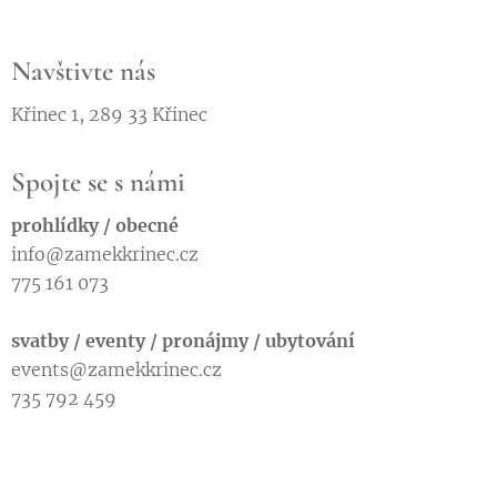
Navštivte nás
Křinec 1, 289 33 Křinec
Spojte se s námi
prohlídky / obecné
info@zamekkrinec.cz
775 161 073
svatby / eventy / pronájmy / ubytování
events@zamekkrinec.cz
735 792 459