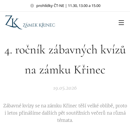
prohlídky ČT-NE | 11.30, 13.00 a 15.00
4. ročník zábavných kvízů
na zámku Křinec
19.05.2026
Zábavné kvízy se na zámku Křinec těší velké oblibě, proto
i letos přinášíme dalších pět soutěžních večerů na různá
témata.