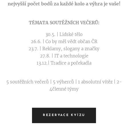
nejvyšší počet bodů za každé kolo a výhra je vaše!
TÉMATA SOUTĚŽNÍCH VEČERŮ:
30.5. | Lidské tělo
26.6. | Co by měl vědt občan ČR
23.7. | Reklamy, slogany a značky
27.8. | IT a technologie
13.12.| Tradice a pořekadla
5 soutěžních večerů | 5 výherců | 1 absolutní vítěz | 2-
4členné týmy
REZERVACE KVÍZU