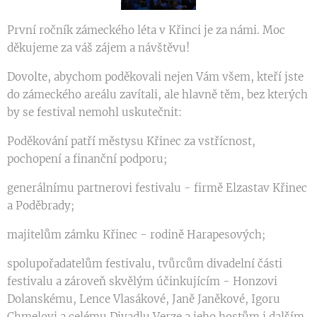
První ročník zámeckého léta v Křinci je za námi. Moc
děkujeme za váš zájem a návštěvu!
Dovolte, abychom poděkovali nejen Vám všem, kteří jste
do zámeckého areálu zavítali, ale hlavně těm, bez kterých
by se festival nemohl uskutečnit:
Poděkování patří městysu Křinec za vstřícnost,
pochopení a finanční podporu;
generálnímu partnerovi festivalu - firmě Elzastav Křinec
a Poděbrady;
majitelům zámku Křinec - rodině Harapesových;
spolupořadatelům festivalu, tvůrcům divadelní části
festivalu a zároveň skvělým účinkujícím - Honzovi
Dolanskému, Lence Vlasákové, Janě Janěkové, Igoru
Chmelovi a celému Divadlu Verze a jeho hostům i dalším