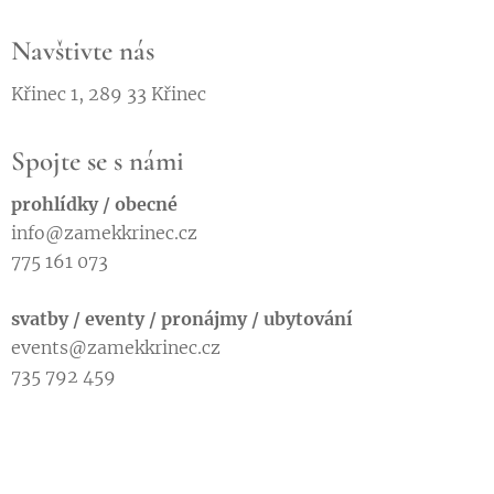
Navštivte nás
Křinec 1, 289 33 Křinec
Spojte se s námi
prohlídky / obecné
info@zamekkrinec.cz
775 161 073
svatby / eventy / pronájmy / ubytování
events@zamekkrinec.cz
735 792 459