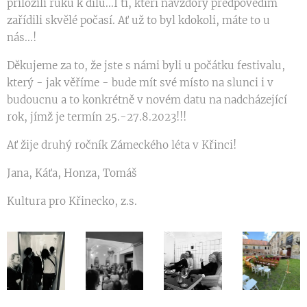
přiložili ruku k dílu...I ti, kteří navzdory předpovědím
zařídili skvělé počasí. Ať už to byl kdokoli, máte to u
nás...!
Děkujeme za to, že jste s námi byli u počátku festivalu,
který - jak věříme - bude mít své místo na slunci i v
budoucnu a to konkrétně v novém datu na nadcházející
rok, jímž je termín 25.-27.8.2023!!!
Ať žije druhý ročník Zámeckého léta v Křinci!
Jana, Káťa, Honza, Tomáš
Kultura pro Křinecko, z.s.