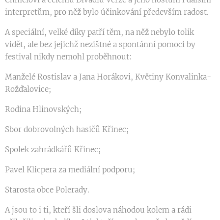
interpretům, pro něž bylo účinkování především radost.
A speciální, velké díky patří těm, na něž nebylo tolik
vidět, ale bez jejichž nezištné a spontánní pomoci by
festival nikdy nemohl proběhnout:
Manželé Rostislav a Jana Horákovi, Květiny Konvalinka-
Rožďalovice;
Rodina Hlinovských;
Sbor dobrovolných hasičů Křinec;
Spolek zahrádkářů Křinec;
Pavel Klicpera za mediální podporu;
Starosta obce Polerady.
A jsou to i ti, kteří šli doslova náhodou kolem a rádi