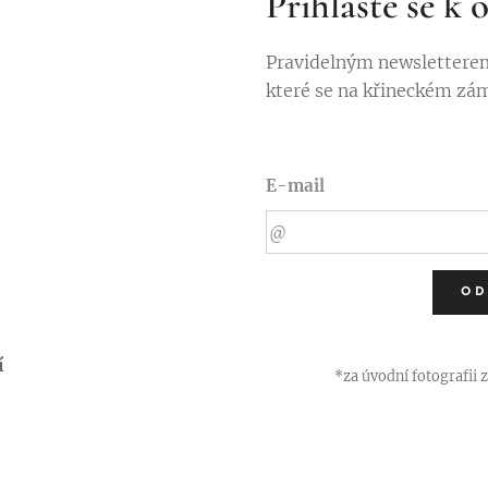
Přihlaste se k
Pravidelným newsletterem
které se na křineckém zá
E-mail
OD
í
*za úvodní fotografii