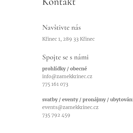
Kontakt
Navštivte nás
Křinec 1, 289 33 Křinec
Spojte se s námi
prohlídky / obecné
info@zamekkrinec.cz
775 161 073
svatby / eventy / pronájmy / ubytován
events@zamekkrinec.cz
735 792 459