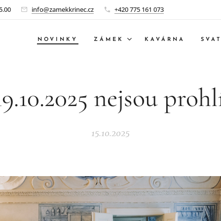
5.00
info@zamekkrinec.cz
+420 775 161 073
NOVINKY
ZÁMEK
KAVÁRNA
SVA
19.10.2025 nejsou proh
15.10.2025