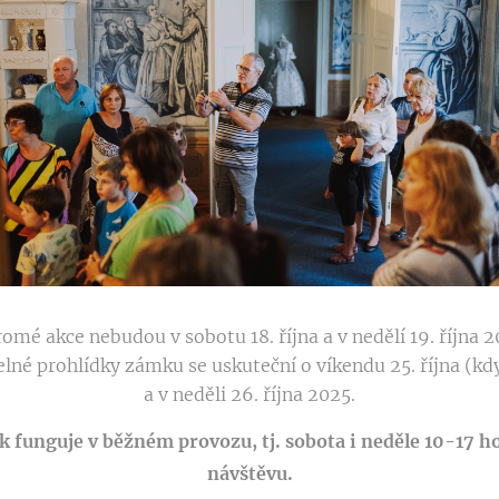
mé akce nebudou v sobotu 18. října a v nedělí 19. října 
elné prohlídky zámku se uskuteční o víkendu 25. října (k
a v neděli 26. října 2025.
 funguje v běžném provozu, tj. sobota i neděle 10-17 hod
návštěvu.