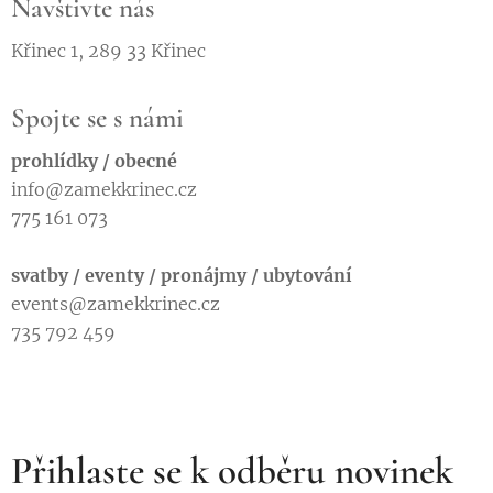
Navštivte nás
Křinec 1, 289 33 Křinec
Spojte se s námi
prohlídky / obecné
info@zamekkrinec.cz
775 161 073
svatby / eventy / pronájmy / ubytování
events@zamekkrinec.cz
735 792 459
Přihlaste se k odběru novinek