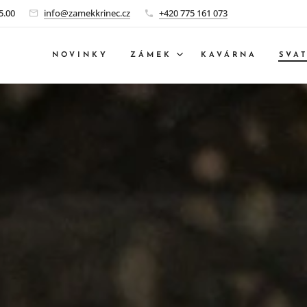
5.00
info@zamekkrinec.cz
+420 775 161 073
NOVINKY
ZÁMEK
KAVÁRNA
SVA