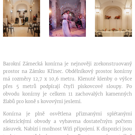
Barokní Zámecká konírna je nejnověji zrekonstruovaný
prostor na Zámku Křinec. Obdélníkový prostor konírny
má rozměry 12,7 x 10,6 metru. Klenuté klenby o výšce
přes 5 metrů podpírají čtyři pískovcové sloupy. Po
obvodu konírny je celkem 11 zachovalých kamenných
žlabů pro koně s kovovými jeslemi.
Konírna je plně osvětlena přiznanými splétanými
elektrickými obvody a vybavena dostatečným počtem
zásuvek. Nabízí i možnost Wifi připojení. K dispozici jsou