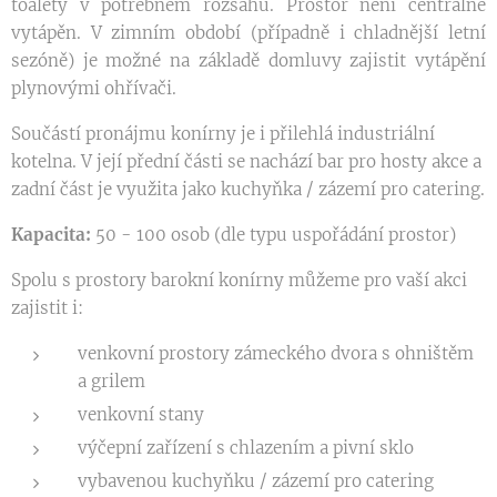
toalety v potřebném rozsahu. Prostor není centrálně
vytápěn. V zimním období (případně i chladnější letní
sezóně) je možné na základě domluvy zajistit vytápění
plynovými ohřívači.
Součástí pronájmu konírny je i přilehlá industriální
kotelna. V její přední části se nachází bar pro hosty akce a
zadní část je využita jako kuchyňka / zázemí pro catering.
Kapacita:
50 - 100 osob (dle typu uspořádání prostor)
Spolu s prostory barokní konírny můžeme pro vaší akci
zajistit i:
venkovní prostory zámeckého dvora s ohništěm
a grilem
venkovní stany
výčepní zařízení s chlazením a pivní sklo
vybavenou kuchyňku / zázemí pro catering