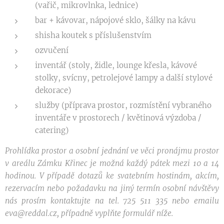
(vařič, mikrovlnka, lednice)
bar + kávovar, nápojové sklo, šálky na kávu
shisha koutek s příslušenstvím
ozvučení
inventář (stoly, židle, lounge křesla, kávové
stolky, svícny, petrolejové lampy a další stylové
dekorace)
služby (příprava prostor, rozmístění vybraného
inventáře v prostorech / květinová výzdoba /
catering)
Prohlídka prostor a osobní jednání ve věci pronájmu prostor
v areálu Zámku Křinec je možná každý pátek mezi 10 a 14
hodinou. V případě dotazů ke svatebním hostinám, akcím,
rezervacím nebo požadavku na jiný termín osobní návštěvy
nás prosím kontaktujte na tel. 725 511 335 nebo emailu
eva@reddal.cz, případně vyplňte formulář níže.